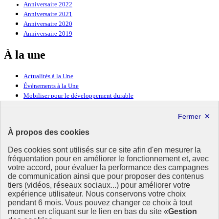
Anniversaire 2022
Anniversaire 2021
Anniversaire 2020
Anniversaire 2019
À la une
Actualités à la Une
Événements à la Une
Mobiliser pour le développement durable
Forum politique de haut niveau
Lettre d’information ODDyssée vers 2030
À propos des cookies
Ressources
Des cookies sont utilisés sur ce site afin d'en mesurer la
fréquentation pour en améliorer le fonctionnement et, avec
Ressources
votre accord, pour évaluer la performance des campagnes
La Méth’ODD
de communication ainsi que pour proposer des contenus
Gouvernement
tiers (vidéos, réseaux sociaux...) pour améliorer votre
expérience utilisateur. Nous conservons votre choix
Ce site propose l’information de référence concernant l’Agenda
pendant 6 mois. Vous pouvez changer ce choix à tout
2030 et la feuille de route de la France. Il valorise la mobilisation de
moment en cliquant sur le lien en bas du site «
Gestion
tous les acteurs.