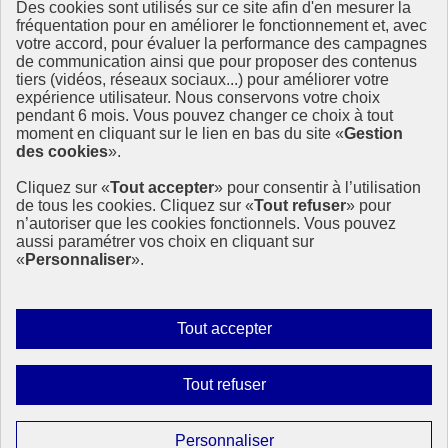
Des cookies sont utilisés sur ce site afin d'en mesurer la
Ressources
fréquentation pour en améliorer le fonctionnement et, avec
votre accord, pour évaluer la performance des campagnes
La Méth’ODD
de communication ainsi que pour proposer des contenus
Gouvernement
tiers (vidéos, réseaux sociaux...) pour améliorer votre
expérience utilisateur. Nous conservons votre choix
Ce site propose l’information de référence concernant l’Agenda
pendant 6 mois. Vous pouvez changer ce choix à tout
2030 et la feuille de route de la France. Il valorise la mobilisation de
moment en cliquant sur le lien en bas du site «
Gestion
tous les acteurs.
des cookies
».
info.gouv.fr
- ouvre une nouvelle fenêtre
Cliquez sur «
Tout accepter
» pour consentir à l’utilisation
service-public.fr
- ouvre une nouvelle fenêtre
de tous les cookies. Cliquez sur «
Tout refuser
» pour
legifrance.gouv.fr
- ouvre une nouvelle fenêtre
n’autoriser que les cookies fonctionnels. Vous pouvez
data.gouv.fr
- ouvre une nouvelle fenêtre
aussi paramétrer vos choix en cliquant sur
«
Personnaliser
».
Plan du site
Accessibilité
Mentions légales
Qui sommes-nous ?
Autoriser
Tout accepter
Aide
tous
Contact
les
Gestion des cookies
Interdire
Tout refuser
Paramètres d’affichage
cookies
tous
les
Sauf mention contraire, tous les contenus de ce site sont sous
Paramétrer
Personnaliser