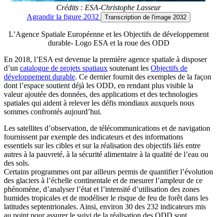
Crédits : ESA-Christophe Lasseur
Agrandir
la figure 2032
Transcription
de l'image 2032
L’Agence Spatiale Européenne et les Objectifs de développement
durable- Logo ESA et la roue des ODD
En 2018, l’ESA est devenue la première agence spatiale à disposer
d’un
catalogue de projets spatiaux
soutenant les
Objectifs de
développement durable
. Ce dernier fournit des exemples de la façon
dont l’espace soutient déjà les ODD, en rendant plus visible la
valeur ajoutée des données, des applications et des technologies
spatiales qui aident à relever les défis mondiaux auxquels nous
sommes confrontés aujourd’hui.
Les satellites d’observation, de télécommunications et de navigation
fournissent par exemple des indicateurs et des informations
essentiels sur les cibles et sur la réalisation des objectifs liés entre
autres à la pauvreté, à la sécurité alimentaire à la qualité de l’eau ou
des sols.
Certains programmes ont par ailleurs permis de quantifier l’évolution
des glaciers à l’échelle continentale et de mesurer l’ampleur de ce
phénomène, d’analyser l’état et l’intensité d’utilisation des zones
humides tropicales et de modéliser le risque de feu de forêt dans les
latitudes septentrionales. Ainsi, environ 30 des 232 indicateurs mis
au point pour assurer le suivi de la réalisation des ODD sont