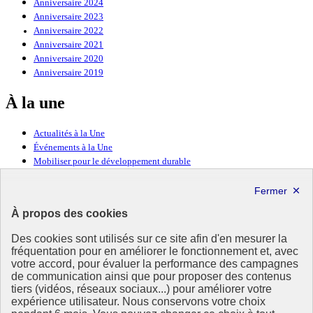
Anniversaire 2024
Anniversaire 2023
Anniversaire 2022
Anniversaire 2021
Anniversaire 2020
Anniversaire 2019
À la une
Actualités à la Une
Événements à la Une
Mobiliser pour le développement durable
Forum politique de haut niveau
Lettre d’information ODDyssée vers 2030
À propos des cookies
Ressources
Des cookies sont utilisés sur ce site afin d'en mesurer la
Ressources
fréquentation pour en améliorer le fonctionnement et, avec
votre accord, pour évaluer la performance des campagnes
La Méth’ODD
de communication ainsi que pour proposer des contenus
Gouvernement
tiers (vidéos, réseaux sociaux...) pour améliorer votre
expérience utilisateur. Nous conservons votre choix
Ce site propose l’information de référence concernant l’Agenda