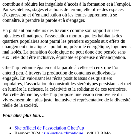
contribue à réduire les inégalités d’accès à la formation et à l’emploi.
Par ses ateliers, stages et actions de terrain, elle offre des espaces
d’expression et d’émancipation où les jeunes apprennent à se
connaître, à prendre la parole et à s’engager.
En publiant par ailleurs des travaux comme son rapport sur les
injustices climatiques, l’association montre que les habitants des
quartiers populaires sont parmi les premiers exposés aux effets du
changement climatique – pollution, précarité énergétique, logements
mal isolés. La transition écologique ne peut donc être pensée sans
eux : elle doit être inclusive, équitable et porteuse d’émancipation.
Ghett’up redonne également la parole à celles et ceux que l’on
entend peu, à travers la production de contenus audiovisuels
engagés. En valorisant les récits positifs issus des quartiers
populaires, l’association déconstruit les stéréotypes persistants et met
en lumière la richesse, la créativité et la solidarité de ces territoires.
Par cette démarche, Ghett’up propose une vision renouvelée du
vivre-ensemble : plus juste, inclusive et représentative de la diversité
réelle de la société.
Pour aller plus loin…
Site officiel de l’association Ghett’up
Rapport 2024 :
(in)justice climatique
- pdf 12.8 Mo