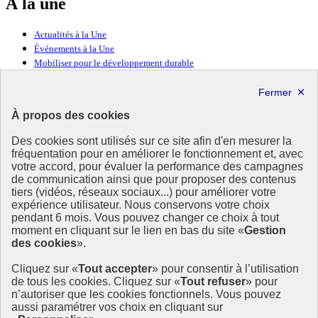
À la une
Actualités à la Une
Événements à la Une
Mobiliser pour le développement durable
Forum politique de haut niveau
Lettre d’information ODDyssée vers 2030
À propos des cookies
Ressources
Des cookies sont utilisés sur ce site afin d'en mesurer la
fréquentation pour en améliorer le fonctionnement et, avec
Ressources
votre accord, pour évaluer la performance des campagnes
La Méth’ODD
de communication ainsi que pour proposer des contenus
Gouvernement
tiers (vidéos, réseaux sociaux...) pour améliorer votre
expérience utilisateur. Nous conservons votre choix
Ce site propose l’information de référence concernant l’Agenda
pendant 6 mois. Vous pouvez changer ce choix à tout
2030 et la feuille de route de la France. Il valorise la mobilisation de
moment en cliquant sur le lien en bas du site «
Gestion
tous les acteurs.
des cookies
».
info.gouv.fr
- ouvre une nouvelle fenêtre
Cliquez sur «
Tout accepter
» pour consentir à l’utilisation
service-public.fr
- ouvre une nouvelle fenêtre
de tous les cookies. Cliquez sur «
Tout refuser
» pour
legifrance.gouv.fr
- ouvre une nouvelle fenêtre
n’autoriser que les cookies fonctionnels. Vous pouvez
data.gouv.fr
- ouvre une nouvelle fenêtre
aussi paramétrer vos choix en cliquant sur