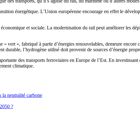
que des transports, qu’il s’agisse du rail, du maritime ou d’autres modes 
ransition énergétique. L’Union européenne encourage en effet le dévelop
conomique et sociale. La modernisation du rail peut améliorer les déplac
 « vert », fabriqué à partir d’énergies renouvelables, demeure encore co
nt durable, l’hydrogène utilisé doit provenir de sources d’énergie propr
mportante des transports ferroviaires en Europe de l’Est. En investissant 
ngement climatique.
la neutralité carbone
 2050 ?