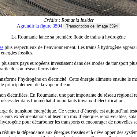
Crédits : Romania Insider
Agrandir
la figure 3594
Transcription
de l'image 3594
La Roumanie lance sa première flotte de trains à hydrogène
es
plus respectueux de l’environnement. Les trains à hydrogène apparai
énergies fossiles.
n, plusieurs pays européens investissent dans des modes de transport plu
rtie de son réseau ferroviaire.
ansforme l’hydrogène en électricité. Cette énergie alimente ensuite le m
tte principalement de la vapeur d’eau.
non électrifiées. En Roumanie, une part importante du réseau régional rep
 nécessiter dans l’immédiat d’importants travaux d’électrification.
e de transition énergétique. Ce vecteur d’énergie est aujourd’hui testé
usieurs expérimentations utilisent un mix d’énergies renouvelables, solai
’hydrogène pour décarboner les transports et encourager de nouvelles so
à réduire la dépendance aux énergies fossiles et à développer des systè