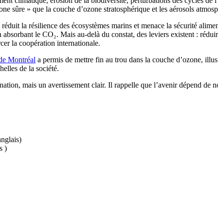
ent climatique, érosion de la biodiversité, perturbations des cycles de 
one sûre » que la couche d’ozone stratosphérique et les aérosols atmosp
ns, réduit la résilience des écosystèmes marins et menace la sécurité alim
n absorbant le CO₂. Mais au-delà du constat, des leviers existent : réduir
rcer la coopération internationale.
de Montréal
a permis de mettre fin au trou dans la couche d’ozone, illust
elles de la société.
ion, mais un avertissement clair. Il rappelle que l’avenir dépend de not
nglais)
s )