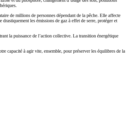
l’azote et du phosphore, changement d’usage des sols, pollutions
hériques.
entaire de millions de personnes dépendant de la pêche. Elle affecte
e drastiquement les émissions de gaz à effet de serre, protéger et
rant la puissance de l’action collective. La transition énergétique
re capacité à agir vite, ensemble, pour préserver les équilibres de la