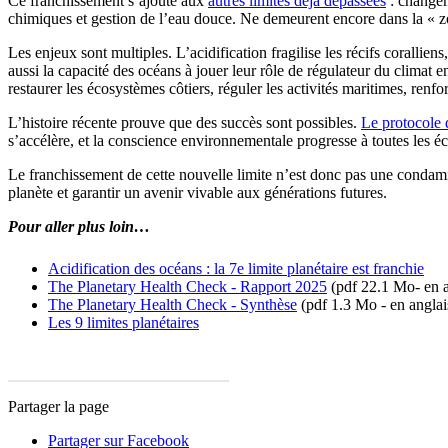
Ce franchissement s’ajoute aux
autres limites déjà dépassées
: changem
chimiques et gestion de l’eau douce. Ne demeurent encore dans la « z
Les enjeux sont multiples. L’acidification fragilise les récifs corallie
aussi la capacité des océans à jouer leur rôle de régulateur du climat e
restaurer les écosystèmes côtiers, réguler les activités maritimes, renfo
L’histoire récente prouve que des succès sont possibles.
Le protocole 
s’accélère, et la conscience environnementale progresse à toutes les éch
Le franchissement de cette nouvelle limite n’est donc pas une condamnat
planète et garantir un avenir vivable aux générations futures.
Pour aller plus loin…
Acidification des océans : la 7e limite planétaire est franchie
The Planetary Health Check - Rapport 2025
(pdf 22.1 Mo- en a
The Planetary Health Check - Synthèse
(pdf 1.3 Mo - en anglai
Les 9 limites planétaires
Partager la page
Partager sur Facebook