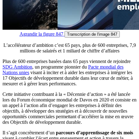
Agrandir
la figure 847
Transcription
de l'image 847
L’accélérateur d’ambition c’est 65 pays, plus de 600 entreprises, 7,9
millions de salairés et 1 miliard de chiffre d’affaires
Plus de 600 entreprises basées dans 65 pays viennent de rejoindre
SDG Ambition
, un programme pionnier du
Pacte mondial des
Nations unies
visant à inciter et à aider les entreprises à intégrer les
17 Objectifs de développement durable dans leur cœur de métier, à
mesurer et à gérer leurs performances.
Cette initiative contribuant à la « Décennie d’action » a été lancée
lors du Forum économique mondial de Davos en 2020 et consiste en
un appel à l’action afin d’engager les entreprises à définir des
objectifs, à développer des stratégies et à découvrir de nouvelles
opportunités commerciales permettant d’accélérer la mise en œuvre
des Objectifs de développement durable.
Il s’agit concrètement d’un
parcours d’apprentissage de six mois
visant à combler l’écart entre engagement et action à travers la