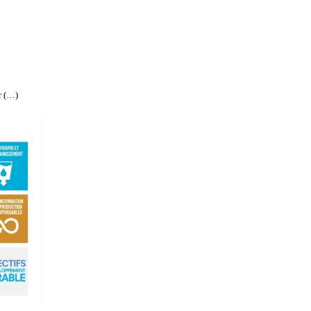
r (…)