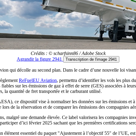
Crédits : © scharfsinn86 / Adobe Stock
Agrandir
la figure 2941
Transcription
de l'image 2941
avion qui décolle au second plan. Dans le cadre d’une nouvelle loi visant
e règlement
ReFuelEU Aviation
, permettra d’identifier les vols les plus
fiables sur les émissions de gaz à effet de serre (GES) associées à leu
, la quantité de fret transportée et le carburant utilisé.
ESA), ce dispositif vise à normaliser les données sur les émissions et à
ne lors de la réservation et de comparer les émissions des compagnies aé
s, malgré une demande élevée. Ce label valorisera les compagnies invest
rticiper d’ici février 2025 sachant que les premières certifications seron
un élément essentiel du paquet "Ajustement à l’objectif 55" de l’UE, est 