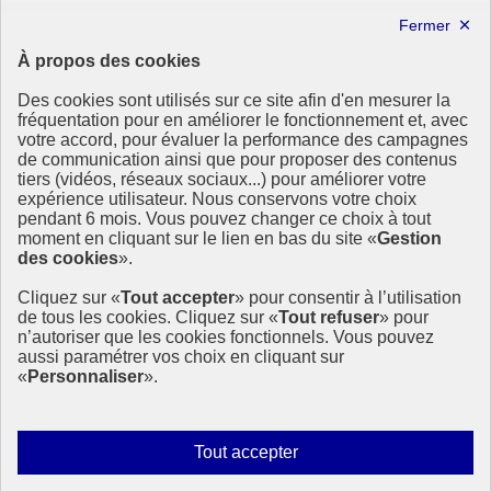
Forum politique de haut niveau
Lettre d’information ODDyssée vers 2030
À propos des cookies
Ressources
Des cookies sont utilisés sur ce site afin d'en mesurer la
fréquentation pour en améliorer le fonctionnement et, avec
Ressources
votre accord, pour évaluer la performance des campagnes
La Méth’ODD
de communication ainsi que pour proposer des contenus
Gouvernement
tiers (vidéos, réseaux sociaux...) pour améliorer votre
expérience utilisateur. Nous conservons votre choix
Ce site propose l’information de référence concernant l’Agenda
pendant 6 mois. Vous pouvez changer ce choix à tout
2030 et la feuille de route de la France. Il valorise la mobilisation de
moment en cliquant sur le lien en bas du site «
Gestion
tous les acteurs.
des cookies
».
info.gouv.fr
- ouvre une nouvelle fenêtre
Cliquez sur «
Tout accepter
» pour consentir à l’utilisation
service-public.fr
- ouvre une nouvelle fenêtre
de tous les cookies. Cliquez sur «
Tout refuser
» pour
legifrance.gouv.fr
- ouvre une nouvelle fenêtre
n’autoriser que les cookies fonctionnels. Vous pouvez
data.gouv.fr
- ouvre une nouvelle fenêtre
aussi paramétrer vos choix en cliquant sur
«
Personnaliser
».
Plan du site
Accessibilité
Mentions légales
Qui sommes-nous ?
Autoriser
Tout accepter
Aide
tous
Contact