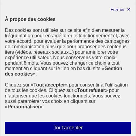
Forum politique de haut niveau
Lettre d’information ODDyssée vers 2030
À propos des cookies
Ressources
Des cookies sont utilisés sur ce site afin d'en mesurer la
fréquentation pour en améliorer le fonctionnement et, avec
Ressources
votre accord, pour évaluer la performance des campagnes
La Méth’ODD
de communication ainsi que pour proposer des contenus
Gouvernement
tiers (vidéos, réseaux sociaux...) pour améliorer votre
expérience utilisateur. Nous conservons votre choix
Ce site propose l’information de référence concernant l’Agenda
pendant 6 mois. Vous pouvez changer ce choix à tout
2030 et la feuille de route de la France. Il valorise la mobilisation de
moment en cliquant sur le lien en bas du site «
Gestion
tous les acteurs.
des cookies
».
info.gouv.fr
- ouvre une nouvelle fenêtre
Cliquez sur «
Tout accepter
» pour consentir à l’utilisation
service-public.fr
- ouvre une nouvelle fenêtre
de tous les cookies. Cliquez sur «
Tout refuser
» pour
legifrance.gouv.fr
- ouvre une nouvelle fenêtre
n’autoriser que les cookies fonctionnels. Vous pouvez
data.gouv.fr
- ouvre une nouvelle fenêtre
aussi paramétrer vos choix en cliquant sur
«
Personnaliser
».
Plan du site
Accessibilité
Mentions légales
Qui sommes-nous ?
Autoriser
Tout accepter
Aide
tous