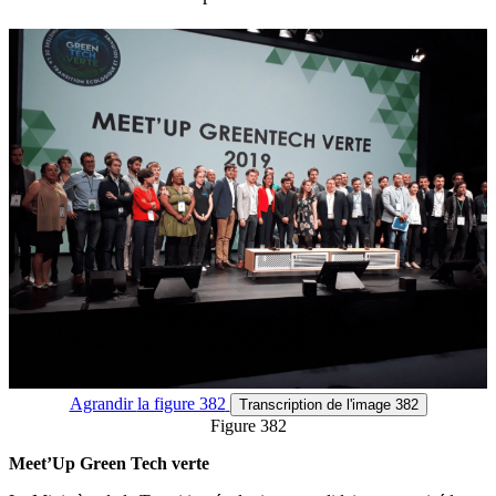
Agrandir
la figure 382
Transcription
de l'image 382
Figure 382
Meet’Up Green Tech verte