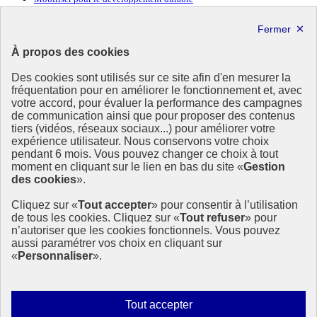
Forum politique de haut niveau
Lettre d’information ODDyssée vers 2030
À propos des cookies
Ressources
Des cookies sont utilisés sur ce site afin d'en mesurer la
Ressources
fréquentation pour en améliorer le fonctionnement et, avec
votre accord, pour évaluer la performance des campagnes
La Méth’ODD
de communication ainsi que pour proposer des contenus
Gouvernement
tiers (vidéos, réseaux sociaux...) pour améliorer votre
expérience utilisateur. Nous conservons votre choix
Ce site propose l’information de référence concernant l’Agenda
pendant 6 mois. Vous pouvez changer ce choix à tout
2030 et la feuille de route de la France. Il valorise la mobilisation de
moment en cliquant sur le lien en bas du site «
Gestion
tous les acteurs.
des cookies
».
info.gouv.fr
- ouvre une nouvelle fenêtre
Cliquez sur «
Tout accepter
» pour consentir à l’utilisation
service-public.fr
- ouvre une nouvelle fenêtre
de tous les cookies. Cliquez sur «
Tout refuser
» pour
legifrance.gouv.fr
- ouvre une nouvelle fenêtre
n’autoriser que les cookies fonctionnels. Vous pouvez
data.gouv.fr
- ouvre une nouvelle fenêtre
aussi paramétrer vos choix en cliquant sur
«
Personnaliser
».
Plan du site
Accessibilité
Mentions légales
Qui sommes-nous ?
Autoriser
Tout accepter
Aide