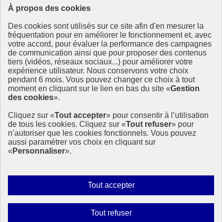
À propos des cookies
Ressources
Des cookies sont utilisés sur ce site afin d'en mesurer la
Ressources
fréquentation pour en améliorer le fonctionnement et, avec
votre accord, pour évaluer la performance des campagnes
La Méth’ODD
de communication ainsi que pour proposer des contenus
Gouvernement
tiers (vidéos, réseaux sociaux...) pour améliorer votre
expérience utilisateur. Nous conservons votre choix
Ce site propose l’information de référence concernant l’Agenda
pendant 6 mois. Vous pouvez changer ce choix à tout
2030 et la feuille de route de la France. Il valorise la mobilisation de
moment en cliquant sur le lien en bas du site «
Gestion
tous les acteurs.
des cookies
».
info.gouv.fr
- ouvre une nouvelle fenêtre
Cliquez sur «
Tout accepter
» pour consentir à l’utilisation
service-public.fr
- ouvre une nouvelle fenêtre
de tous les cookies. Cliquez sur «
Tout refuser
» pour
legifrance.gouv.fr
- ouvre une nouvelle fenêtre
n’autoriser que les cookies fonctionnels. Vous pouvez
data.gouv.fr
- ouvre une nouvelle fenêtre
aussi paramétrer vos choix en cliquant sur
«
Personnaliser
».
Plan du site
Accessibilité
Mentions légales
Qui sommes-nous ?
Autoriser
Tout accepter
Aide
tous
Contact
les
Gestion des cookies
Interdire
Tout refuser
Paramètres d’affichage
cookies