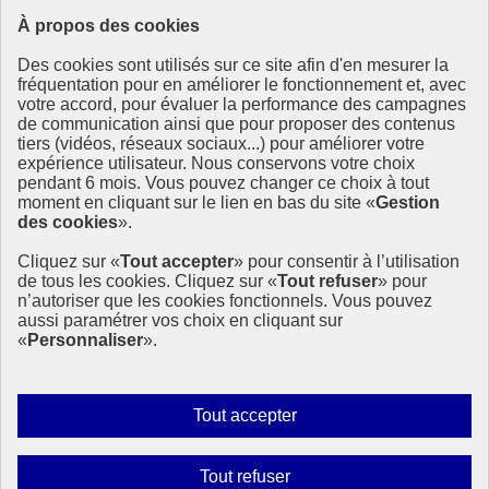
À propos des cookies
Ressources
Des cookies sont utilisés sur ce site afin d'en mesurer la
fréquentation pour en améliorer le fonctionnement et, avec
Ressources
votre accord, pour évaluer la performance des campagnes
La Méth’ODD
de communication ainsi que pour proposer des contenus
Gouvernement
tiers (vidéos, réseaux sociaux...) pour améliorer votre
expérience utilisateur. Nous conservons votre choix
Ce site propose l’information de référence concernant l’Agenda
pendant 6 mois. Vous pouvez changer ce choix à tout
2030 et la feuille de route de la France. Il valorise la mobilisation de
moment en cliquant sur le lien en bas du site «
Gestion
tous les acteurs.
des cookies
».
info.gouv.fr
- ouvre une nouvelle fenêtre
Cliquez sur «
Tout accepter
» pour consentir à l’utilisation
service-public.fr
- ouvre une nouvelle fenêtre
de tous les cookies. Cliquez sur «
Tout refuser
» pour
legifrance.gouv.fr
- ouvre une nouvelle fenêtre
n’autoriser que les cookies fonctionnels. Vous pouvez
data.gouv.fr
- ouvre une nouvelle fenêtre
aussi paramétrer vos choix en cliquant sur
«
Personnaliser
».
Plan du site
Accessibilité
Mentions légales
Qui sommes-nous ?
Autoriser
Tout accepter
Aide
tous
Contact
les
Gestion des cookies
Interdire
Tout refuser