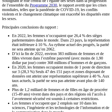
Soulignant le rôle central de l’égalité des sexes dans la progression
de l’ensemble du
Programme 2030
, le rapport avertit que les crises
mondiales, telles que la pandémie de COVID-19, les conflits
violents et le changement climatique ont exacerbé les disparités entre
les sexes.
Principales conclusions du rapport :
En 2022, les femmes n’occupaient que 26,4 % des sièges
parlementaires dans le monde. Dans 23 pays, la représentation
était inférieure à 10 %. Au rythme actuel des progrès, la parité
ne sera atteinte qu’en 2062.
D’ici la fin de 2022, environ 383 millions de femmes et de
filles vivront dans l’extrême pauvreté (avec moins de 1,90
dollar par jour) contre 368 millions d’hommes et de garçons.
En 2020, les femmes occupaient moins de 1 poste de direction
sur 3 (28,3 %) Seuls 47 des 151 pays et zones disposant de
données ont atteint une représentation supérieure à 40 %. Aux
taux actuels, la parité ne sera pas atteinte avant plus de 140
ans.
Plus de 1,2 milliard de femmes et de filles en âge de procréer
(15-49 ans) vivent dans des pays et des régions où l’accès à
l’avortement sécurisé est soumis à certaines restrictions.
Les femmes n’occupent que 2 emplois sur 10 dans les
sciences, l’ingénierie et les technologies de l’information et de