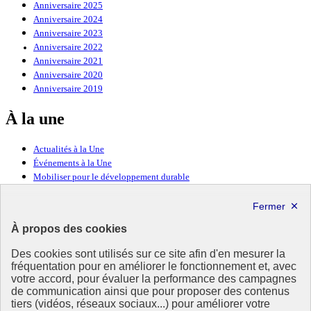
Anniversaire 2025
Anniversaire 2024
Anniversaire 2023
Anniversaire 2022
Anniversaire 2021
Anniversaire 2020
Anniversaire 2019
À la une
Actualités à la Une
Événements à la Une
Mobiliser pour le développement durable
Forum politique de haut niveau
Lettre d’information ODDyssée vers 2030
À propos des cookies
Ressources
Des cookies sont utilisés sur ce site afin d'en mesurer la
Ressources
fréquentation pour en améliorer le fonctionnement et, avec
votre accord, pour évaluer la performance des campagnes
La Méth’ODD
de communication ainsi que pour proposer des contenus
Gouvernement
tiers (vidéos, réseaux sociaux...) pour améliorer votre