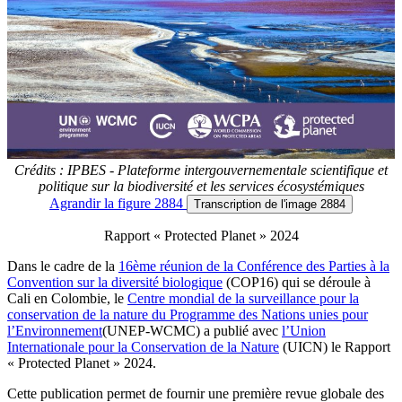
Crédits : IPBES - Plateforme intergouvernementale scientifique et
politique sur la biodiversité et les services écosystémiques
Agrandir
la figure 2884
Transcription
de l'image 2884
Rapport « Protected Planet » 2024
Dans le cadre de la
16ème réunion de la Conférence des Parties à la
Convention sur la diversité biologique
(COP16) qui se déroule à
Cali en Colombie, le
Centre mondial de la surveillance pour la
conservation de la nature du Programme des Nations unies pour
l’Environnement
(UNEP-WCMC) a publié avec
l’Union
Internationale pour la Conservation de la Nature
(UICN) le Rapport
« Protected Planet » 2024.
Cette publication permet de fournir une première revue globale des