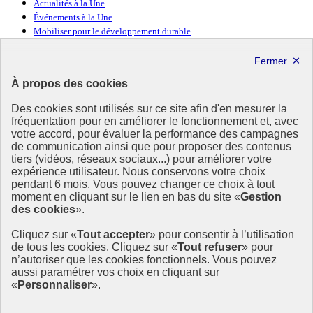
Actualités à la Une
Événements à la Une
Mobiliser pour le développement durable
Forum politique de haut niveau
Lettre d’information ODDyssée vers 2030
À propos des cookies
Ressources
Des cookies sont utilisés sur ce site afin d'en mesurer la
fréquentation pour en améliorer le fonctionnement et, avec
Ressources
votre accord, pour évaluer la performance des campagnes
La Méth’ODD
de communication ainsi que pour proposer des contenus
Gouvernement
tiers (vidéos, réseaux sociaux...) pour améliorer votre
expérience utilisateur. Nous conservons votre choix
Ce site propose l’information de référence concernant l’Agenda
pendant 6 mois. Vous pouvez changer ce choix à tout
2030 et la feuille de route de la France. Il valorise la mobilisation de
moment en cliquant sur le lien en bas du site «
Gestion
tous les acteurs.
des cookies
».
info.gouv.fr
- ouvre une nouvelle fenêtre
Cliquez sur «
Tout accepter
» pour consentir à l’utilisation
service-public.fr
- ouvre une nouvelle fenêtre
de tous les cookies. Cliquez sur «
Tout refuser
» pour
legifrance.gouv.fr
- ouvre une nouvelle fenêtre
n’autoriser que les cookies fonctionnels. Vous pouvez
data.gouv.fr
- ouvre une nouvelle fenêtre
aussi paramétrer vos choix en cliquant sur
«
Personnaliser
».
Plan du site
Accessibilité