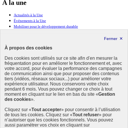
À la une
Actualités à la Une
Événements à la Une
Mobiliser pour le développement durable
Forum politique de haut niveau
Lettre d’information ODDyssée vers 2030
À propos des cookies
Ressources
Des cookies sont utilisés sur ce site afin d'en mesurer la
Ressources
fréquentation pour en améliorer le fonctionnement et, avec
votre accord, pour évaluer la performance des campagnes
La Méth’ODD
de communication ainsi que pour proposer des contenus
Gouvernement
tiers (vidéos, réseaux sociaux...) pour améliorer votre
expérience utilisateur. Nous conservons votre choix
Ce site propose l’information de référence concernant l’Agenda
pendant 6 mois. Vous pouvez changer ce choix à tout
2030 et la feuille de route de la France. Il valorise la mobilisation de
moment en cliquant sur le lien en bas du site «
Gestion
tous les acteurs.
des cookies
».
info.gouv.fr
- ouvre une nouvelle fenêtre
Cliquez sur «
Tout accepter
» pour consentir à l’utilisation
service-public.fr
- ouvre une nouvelle fenêtre
de tous les cookies. Cliquez sur «
Tout refuser
» pour
legifrance.gouv.fr
- ouvre une nouvelle fenêtre
n’autoriser que les cookies fonctionnels. Vous pouvez
data.gouv.fr
- ouvre une nouvelle fenêtre
aussi paramétrer vos choix en cliquant sur