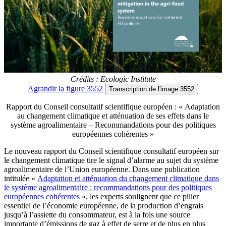
Crédits : Ecologic Institute
Agrandir
la figure 3552
Transcription
de l'image 3552
Rapport du Conseil consultatif scientifique européen : « Adaptation
au changement climatique et atténuation de ses effets dans le
système agroalimentaire – Recommandations pour des politiques
européennes cohérentes »
Le nouveau rapport du Conseil scientifique consultatif européen sur
le changement climatique tire le signal d’alarme au sujet du système
agroalimentaire de l’Union européenne. Dans une publication
intitulée «
Adaptation et atténuation du changement climatique dans
le système agroalimentaire : recommandations pour des politiques
européennes cohérentes
», les experts soulignent que ce pilier
essentiel de l’économie européenne, de la production d’engrais
jusqu’à l’assiette du consommateur, est à la fois une source
importante d’émissions de gaz à effet de serre et de plus en plus