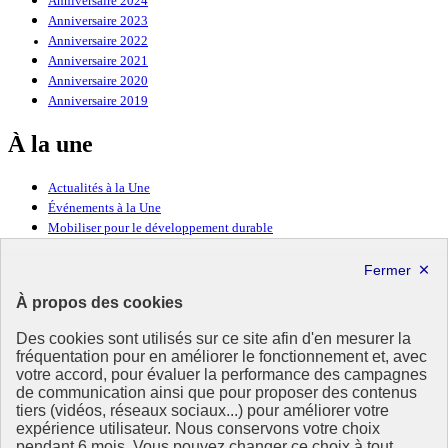
Anniversaire 2024
Anniversaire 2023
Anniversaire 2022
Anniversaire 2021
Anniversaire 2020
Anniversaire 2019
À la une
Actualités à la Une
Événements à la Une
Mobiliser pour le développement durable
Forum politique de haut niveau
Lettre d’information ODDyssée vers 2030
À propos des cookies
Ressources
Des cookies sont utilisés sur ce site afin d'en mesurer la
Ressources
fréquentation pour en améliorer le fonctionnement et, avec
votre accord, pour évaluer la performance des campagnes
La Méth’ODD
de communication ainsi que pour proposer des contenus
Gouvernement
tiers (vidéos, réseaux sociaux...) pour améliorer votre
expérience utilisateur. Nous conservons votre choix
Ce site propose l’information de référence concernant l’Agenda
pendant 6 mois. Vous pouvez changer ce choix à tout