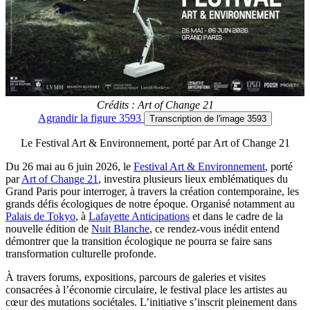
Crédits : Art of Change 21
Agrandir
la figure 3593
Transcription
de l'image 3593
Le Festival Art & Environnement, porté par Art of Change 21
Du 26 mai au 6 juin 2026, le
Festival Art & Environnement
, porté
par
Art of Change 21
, investira plusieurs lieux emblématiques du
Grand Paris pour interroger, à travers la création contemporaine, les
grands défis écologiques de notre époque. Organisé notamment au
Palais de Tokyo
, à
Lafayette Anticipations
et dans le cadre de la
nouvelle édition de
Nuit Blanche
, ce rendez-vous inédit entend
démontrer que la transition écologique ne pourra se faire sans
transformation culturelle profonde.
À travers forums, expositions, parcours de galeries et visites
consacrées à l’économie circulaire, le festival place les artistes au
cœur des mutations sociétales. L’initiative s’inscrit pleinement dans