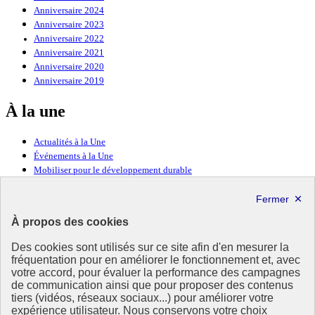
Anniversaire 2024
Anniversaire 2023
Anniversaire 2022
Anniversaire 2021
Anniversaire 2020
Anniversaire 2019
À la une
Actualités à la Une
Événements à la Une
Mobiliser pour le développement durable
Forum politique de haut niveau
Lettre d’information ODDyssée vers 2030
À propos des cookies
Ressources
Des cookies sont utilisés sur ce site afin d'en mesurer la
fréquentation pour en améliorer le fonctionnement et, avec
Ressources
votre accord, pour évaluer la performance des campagnes
La Méth’ODD
de communication ainsi que pour proposer des contenus
Gouvernement
tiers (vidéos, réseaux sociaux...) pour améliorer votre
expérience utilisateur. Nous conservons votre choix