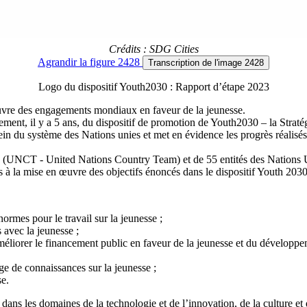
Crédits : SDG Cities
Agrandir
la figure 2428
Transcription
de l'image 2428
Logo du dispositif Youth2030 : Rapport d’étape 2023
œuvre des engagements mondiaux en faveur de la jeunesse.
ncement, il y a 5 ans, du dispositif de promotion de Youth2030 – la Strat
in du système des Nations unies et met en évidence les progrès réalisés 
es (UNCT - United Nations Country Team) et de 55 entités des Nations
les à la mise en œuvre des objectifs énoncés dans le dispositif Youth 203
normes pour le travail sur la jeunesse ;
 avec la jeunesse ;
éliorer le financement public en faveur de la jeunesse et du développeme
nge de connaissances sur la jeunesse ;
se.
dans les domaines de la technologie et de l’innovation, de la culture et