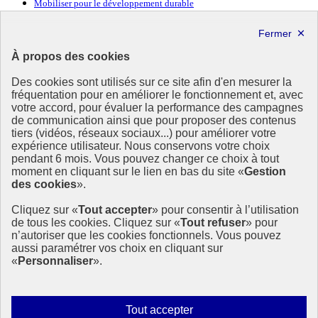
Mobiliser pour le développement durable
Forum politique de haut niveau
Lettre d’information ODDyssée vers 2030
À propos des cookies
Ressources
Des cookies sont utilisés sur ce site afin d'en mesurer la
Ressources
fréquentation pour en améliorer le fonctionnement et, avec
votre accord, pour évaluer la performance des campagnes
La Méth’ODD
de communication ainsi que pour proposer des contenus
Gouvernement
tiers (vidéos, réseaux sociaux...) pour améliorer votre
expérience utilisateur. Nous conservons votre choix
Ce site propose l’information de référence concernant l’Agenda
pendant 6 mois. Vous pouvez changer ce choix à tout
2030 et la feuille de route de la France. Il valorise la mobilisation de
moment en cliquant sur le lien en bas du site «
Gestion
tous les acteurs.
des cookies
».
info.gouv.fr
- ouvre une nouvelle fenêtre
Cliquez sur «
Tout accepter
» pour consentir à l’utilisation
service-public.fr
- ouvre une nouvelle fenêtre
de tous les cookies. Cliquez sur «
Tout refuser
» pour
legifrance.gouv.fr
- ouvre une nouvelle fenêtre
n’autoriser que les cookies fonctionnels. Vous pouvez
data.gouv.fr
- ouvre une nouvelle fenêtre
aussi paramétrer vos choix en cliquant sur
«
Personnaliser
».
Plan du site
Accessibilité
Mentions légales
Qui sommes-nous ?
Autoriser
Tout accepter