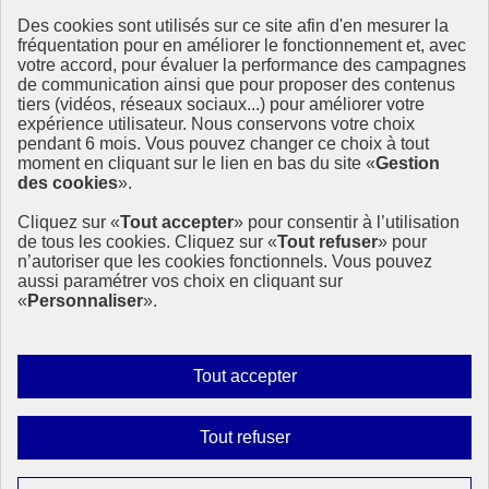
Des cookies sont utilisés sur ce site afin d'en mesurer la
Ressources
fréquentation pour en améliorer le fonctionnement et, avec
votre accord, pour évaluer la performance des campagnes
La Méth’ODD
de communication ainsi que pour proposer des contenus
Gouvernement
tiers (vidéos, réseaux sociaux...) pour améliorer votre
expérience utilisateur. Nous conservons votre choix
Ce site propose l’information de référence concernant l’Agenda
pendant 6 mois. Vous pouvez changer ce choix à tout
2030 et la feuille de route de la France. Il valorise la mobilisation de
moment en cliquant sur le lien en bas du site «
Gestion
tous les acteurs.
des cookies
».
info.gouv.fr
- ouvre une nouvelle fenêtre
Cliquez sur «
Tout accepter
» pour consentir à l’utilisation
service-public.fr
- ouvre une nouvelle fenêtre
de tous les cookies. Cliquez sur «
Tout refuser
» pour
legifrance.gouv.fr
- ouvre une nouvelle fenêtre
n’autoriser que les cookies fonctionnels. Vous pouvez
data.gouv.fr
- ouvre une nouvelle fenêtre
aussi paramétrer vos choix en cliquant sur
«
Personnaliser
».
Plan du site
Accessibilité
Mentions légales
Qui sommes-nous ?
Autoriser
Tout accepter
Aide
tous
Contact
les
Gestion des cookies
Interdire
Tout refuser
Paramètres d’affichage
cookies
tous
les