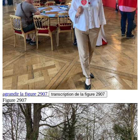
agrandir
la figure 2907
transcription
de la figure 2907
Figure 2907