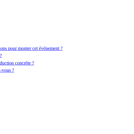
tions pour monter cet événement ?
?
aduction concrète ?
z-vous ?