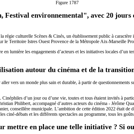
Figure 1787
, Festival environnemental", avec 20 jours d
la régie culturelle Scènes & Cinés, un établissement public à caractère
 sur le Territoire Istres Ouest Provence de la Métropole Aix-Marseille Pr
e en lumière les engagements d’acteurs et les initiatives locales d’un te
ilisation autour du cinéma et de la transition
our aller vers un monde plus sain et durable, à partir de questionnement
Cinéphiles d’un jour ou d’une vie, toutes et tous étaient invités à part
r Christian Philibert, accompagné d’autres acteurs du cinéma - Jérôme Q
anier, conseillère municipale. L’ambition de cette édition 2022 était de
es ciné-débats et les différents spectacles au programme, tous les goûts e
 mettre en place une telle initiative ? Si ou