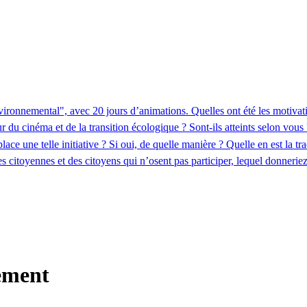
vironnemental", avec 20 jours d’animations. Quelles ont été les motiva
ur du cinéma et de la transition écologique ? Sont-ils atteints selon vous 
ace une telle initiative ? Si oui, de quelle manière ? Quelle en est la tr
 citoyennes et des citoyens qui n’osent pas participer, lequel donnerie
ement