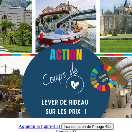
Agrandir
la figure 433
Transcription
de l'image 433