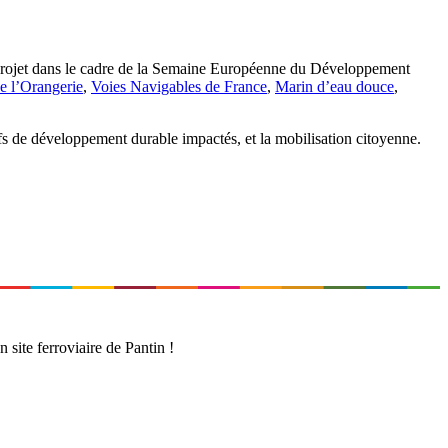
de projet dans le cadre de la Semaine Européenne du Développement
e l’Orangerie
,
Voies Navigables de France
,
Marin d’eau douce
,
ectifs de développement durable impactés, et la mobilisation citoyenne.
 site ferroviaire de Pantin !