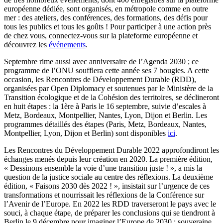
européenne dédiée, sont organisés, en métropole comme en outre
mer : des ateliers, des conférences, des formations, des défis pour
tous les publics et tous les goûts ! Pour participer à une action près
de chez vous, connectez-vous sur la plateforme européenne et
découvrez les
événements
.
Septembre rime aussi avec anniversaire de l’Agenda 2030 ; ce
programme de l’ONU soufflera cette année ses 7 bougies. A cette
occasion, les Rencontres de Développement Durable (RDD),
organisées par Open Diplomacy et soutenues par le Ministère de la
Transition écologique et de la Cohésion des territoires, se déclineront
en huit étapes : la 1ère à Paris le 16 septembre, suivie d’escales à
Metz, Bordeaux, Montpellier, Nantes, Lyon, Dijon et Berlin. Les
programmes détaillés des étapes (Paris, Metz, Bordeaux, Nantes,
Montpellier, Lyon, Dijon et Berlin) sont disponibles
ici
.
Les Rencontres du Développement Durable 2022 approfondiront les
échanges menés depuis leur création en 2020. La première édition,
« Dessinons ensemble la voie d’une transition juste ! », a mis la
question de la justice sociale au centre des réflexions. La deuxième
édition, « Faisons 2030 dès 2022 ! », insistait sur l’urgence de ces
transformations et nourrissait les réflexions de la Conférence sur
l’Avenir de l’Europe. En 2022 les RDD traverseront le pays avec le
souci, à chaque étape, de préparer les conclusions qui se tiendront à
Berlin le 9 décembre pour imaginer l’Europe de 2030 : souveraine