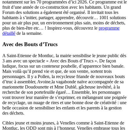
notamment sur les 70 programmées d’ici 2026. Ce programme est le
fruit d’une année de co-construction avec les habitants. Un grand
Forum des solutions a également été organisé. Il invitait tous les
habitants à s’initier, partager, apprendre, découvrir… 1001 solutions
pour un air plus pur, un environnement plus sain, moins de déchets,
plus de bien-être etc… ! Inspirez-vous, découvrez le
programme
détaillé
de la semaine.
Avec des Bouts d’Trucs
A Saint-Etienne de Montluc, la mairie sensibilise le jeune public dès
3 ans avec un spectacle « Avec des Bouts d’Trucs ». De façon
ludique, focus sur un conteneur poubelle, d’apparence bien banale.
Mais voilà qu’il prend vie et que, de son ventre, sortent trois
personnages. Il y a Pollen, la recycleuse friande de nouveaux bouts
d’truc à assembler, Avoine,la vagabonde naïve accompagnée de sa
marionnette Doudounette et Mme Dublé, gâcheuse invétéré, à la
recherche de son portefeuille égaré… Ensemble, les personnages
vont trouver leur manière de s’exprimer, en mélangeant une poignée
de recyclage, un nuage de rires et une bonne dose de créativité : une
belle occasion de sensibiliser les enfants et les parents à la gestion
des déchets.
Cibles jeune et moins jeunes, à Venelles comme à Saint-Etienne de
Montluc, les ODD sont mis à l’honneur. Venelles embrasse tous les