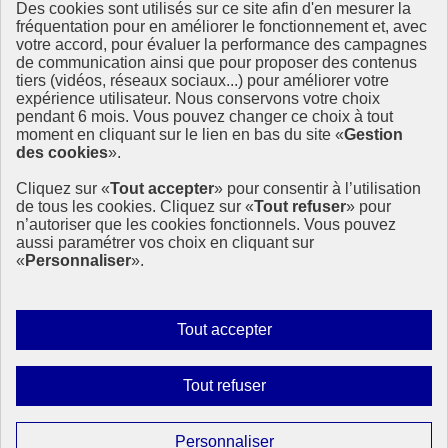
Des cookies sont utilisés sur ce site afin d'en mesurer la
fréquentation pour en améliorer le fonctionnement et, avec
Ressources
votre accord, pour évaluer la performance des campagnes
La Méth’ODD
de communication ainsi que pour proposer des contenus
Gouvernement
tiers (vidéos, réseaux sociaux...) pour améliorer votre
expérience utilisateur. Nous conservons votre choix
Ce site propose l’information de référence concernant l’Agenda
pendant 6 mois. Vous pouvez changer ce choix à tout
2030 et la feuille de route de la France. Il valorise la mobilisation de
moment en cliquant sur le lien en bas du site «
Gestion
tous les acteurs.
des cookies
».
info.gouv.fr
- ouvre une nouvelle fenêtre
Cliquez sur «
Tout accepter
» pour consentir à l’utilisation
service-public.fr
- ouvre une nouvelle fenêtre
de tous les cookies. Cliquez sur «
Tout refuser
» pour
legifrance.gouv.fr
- ouvre une nouvelle fenêtre
n’autoriser que les cookies fonctionnels. Vous pouvez
data.gouv.fr
- ouvre une nouvelle fenêtre
aussi paramétrer vos choix en cliquant sur
«
Personnaliser
».
Plan du site
Accessibilité
Mentions légales
Qui sommes-nous ?
Autoriser
Tout accepter
Aide
tous
Contact
les
Gestion des cookies
Interdire
Tout refuser
cookies
Paramètres d’affichage
tous
les
Sauf mention contraire, tous les contenus de ce site sont sous
Paramétrer
Personnaliser