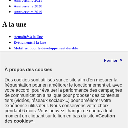
Anniversaire 2021
Anniversaire 2020
Anniversaire 2019
À la une
Actualités à la Une
Événements à la Une
Mobiliser pour le développement durable
Forum politique de haut niveau
Lettre d’information ODDyssée vers 2030
À propos des cookies
Ressources
Des cookies sont utilisés sur ce site afin d'en mesurer la
Ressources
fréquentation pour en améliorer le fonctionnement et, avec
votre accord, pour évaluer la performance des campagnes
La Méth’ODD
de communication ainsi que pour proposer des contenus
Gouvernement
tiers (vidéos, réseaux sociaux...) pour améliorer votre
expérience utilisateur. Nous conservons votre choix
Ce site propose l’information de référence concernant l’Agenda
pendant 6 mois. Vous pouvez changer ce choix à tout
2030 et la feuille de route de la France. Il valorise la mobilisation de
moment en cliquant sur le lien en bas du site «
Gestion
tous les acteurs.
des cookies
».