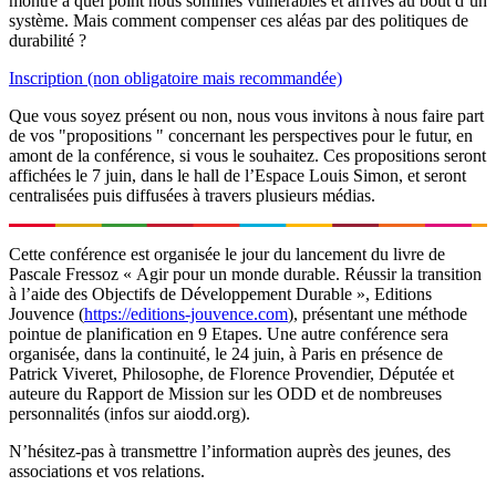
montre à quel point nous sommes vulnérables et arrivés au bout d’un
système. Mais comment compenser ces aléas par des politiques de
durabilité ?
Inscription (non obligatoire mais recommandée)
Que vous soyez présent ou non, nous vous invitons à nous faire part
de vos "propositions " concernant les perspectives pour le futur, en
amont de la conférence, si vous le souhaitez. Ces propositions seront
affichées le 7 juin, dans le hall de l’Espace Louis Simon, et seront
centralisées puis diffusées à travers plusieurs médias.
Cette conférence est organisée le jour du lancement du livre de
Pascale Fressoz « Agir pour un monde durable. Réussir la transition
à l’aide des Objectifs de Développement Durable », Editions
Jouvence (
https://editions-jouvence.com
), présentant une méthode
pointue de planification en 9 Etapes. Une autre conférence sera
organisée, dans la continuité, le 24 juin, à Paris en présence de
Patrick Viveret, Philosophe, de Florence Provendier, Députée et
auteure du Rapport de Mission sur les ODD et de nombreuses
personnalités (infos sur aiodd.org).
N’hésitez-pas à transmettre l’information auprès des jeunes, des
associations et vos relations.