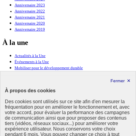
Anniversaire 2023
Anniversaire 2022
Anniversaire 2021
Anniversaire 2020
Anniversaire 2019
À la une
Actualités à la Une
Événements à la Une
Mobiliser pour le développement durable
Forum politique de haut niveau
Lettre d’information ODDyssée vers 2030
À propos des cookies
Ressources
Des cookies sont utilisés sur ce site afin d'en mesurer la
Ressources
fréquentation pour en améliorer le fonctionnement et, avec
votre accord, pour évaluer la performance des campagnes
La Méth’ODD
de communication ainsi que pour proposer des contenus
Gouvernement
tiers (vidéos, réseaux sociaux...) pour améliorer votre
expérience utilisateur. Nous conservons votre choix
Ce site propose l’information de référence concernant l’Agenda
pendant 6 mois. Vous pouvez changer ce choix à tout