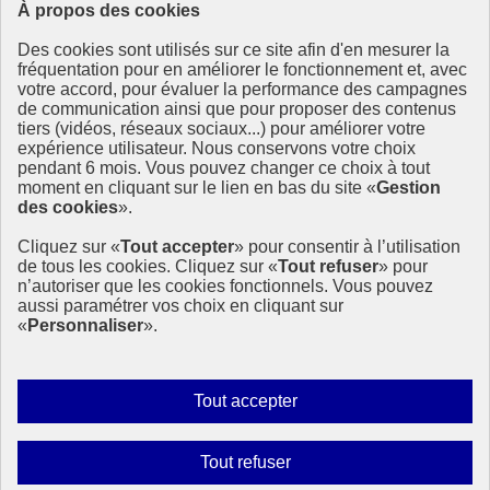
À propos des cookies
Ressources
Des cookies sont utilisés sur ce site afin d'en mesurer la
fréquentation pour en améliorer le fonctionnement et, avec
Ressources
votre accord, pour évaluer la performance des campagnes
La Méth’ODD
de communication ainsi que pour proposer des contenus
Gouvernement
tiers (vidéos, réseaux sociaux...) pour améliorer votre
expérience utilisateur. Nous conservons votre choix
Ce site propose l’information de référence concernant l’Agenda
pendant 6 mois. Vous pouvez changer ce choix à tout
2030 et la feuille de route de la France. Il valorise la mobilisation de
moment en cliquant sur le lien en bas du site «
Gestion
tous les acteurs.
des cookies
».
info.gouv.fr
- ouvre une nouvelle fenêtre
Cliquez sur «
Tout accepter
» pour consentir à l’utilisation
service-public.fr
- ouvre une nouvelle fenêtre
de tous les cookies. Cliquez sur «
Tout refuser
» pour
legifrance.gouv.fr
- ouvre une nouvelle fenêtre
n’autoriser que les cookies fonctionnels. Vous pouvez
data.gouv.fr
- ouvre une nouvelle fenêtre
aussi paramétrer vos choix en cliquant sur
«
Personnaliser
».
Plan du site
Accessibilité
Mentions légales
Qui sommes-nous ?
Autoriser
Tout accepter
Aide
tous
Contact
les
Gestion des cookies
Interdire
Tout refuser
cookies
Paramètres d’affichage
tous