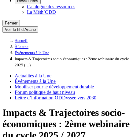
Ressources
Catalogue des ressources
La Méth’ODD
Fermer
Voir le fil d’Ariane
Accueil
À la une
Événements à la Une
Impacts & Trajectoires socio-économiques : 2ème webinaire du cycle
2025 (…)
Actualités à la Une
Événements à la Une
Mobiliser pour le développement durable
Forum politique de haut niveau
Lettre d’information ODDyssée vers 2030
Impacts & Trajectoires socio-
économiques : 2ème webinaire
du cycle 2025 / 2027