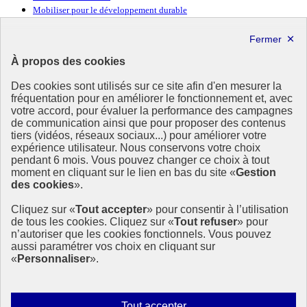
Mobiliser pour le développement durable
Forum politique de haut niveau
Lettre d’information ODDyssée vers 2030
À propos des cookies
Ressources
Des cookies sont utilisés sur ce site afin d'en mesurer la
Ressources
fréquentation pour en améliorer le fonctionnement et, avec
votre accord, pour évaluer la performance des campagnes
La Méth’ODD
de communication ainsi que pour proposer des contenus
Gouvernement
tiers (vidéos, réseaux sociaux...) pour améliorer votre
expérience utilisateur. Nous conservons votre choix
Ce site propose l’information de référence concernant l’Agenda
pendant 6 mois. Vous pouvez changer ce choix à tout
2030 et la feuille de route de la France. Il valorise la mobilisation de
moment en cliquant sur le lien en bas du site «
Gestion
tous les acteurs.
des cookies
».
info.gouv.fr
- ouvre une nouvelle fenêtre
Cliquez sur «
Tout accepter
» pour consentir à l’utilisation
service-public.fr
- ouvre une nouvelle fenêtre
de tous les cookies. Cliquez sur «
Tout refuser
» pour
legifrance.gouv.fr
- ouvre une nouvelle fenêtre
n’autoriser que les cookies fonctionnels. Vous pouvez
data.gouv.fr
- ouvre une nouvelle fenêtre
aussi paramétrer vos choix en cliquant sur
«
Personnaliser
».
Plan du site
Accessibilité
Mentions légales
Qui sommes-nous ?
Autoriser
Tout accepter