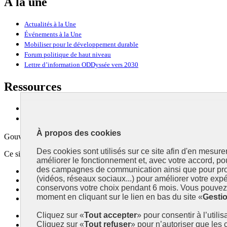
À la une
Actualités à la Une
Événements à la Une
Mobiliser pour le développement durable
Forum politique de haut niveau
Lettre d’information ODDyssée vers 2030
Ressources
Ressources
La Méth’ODD
À propos des cookies
Gouvernement
Des cookies sont utilisés sur ce site afin d'en mesure
Ce site propose l’information de référence concernant l’Agenda 2030 et l
améliorer le fonctionnement et, avec votre accord, p
des campagnes de communication ainsi que pour pro
info.gouv.fr
- ouvre une nouvelle fenêtre
(vidéos, réseaux sociaux...) pour améliorer votre expé
service-public.fr
- ouvre une nouvelle fenêtre
conservons votre choix pendant 6 mois. Vous pouvez 
legifrance.gouv.fr
- ouvre une nouvelle fenêtre
moment en cliquant sur le lien en bas du site «
Gesti
data.gouv.fr
- ouvre une nouvelle fenêtre
Cliquez sur «
Tout accepter
» pour consentir à l’utili
Plan du site
Cliquez sur «
Tout refuser
» pour n’autoriser que les
Accessibilité