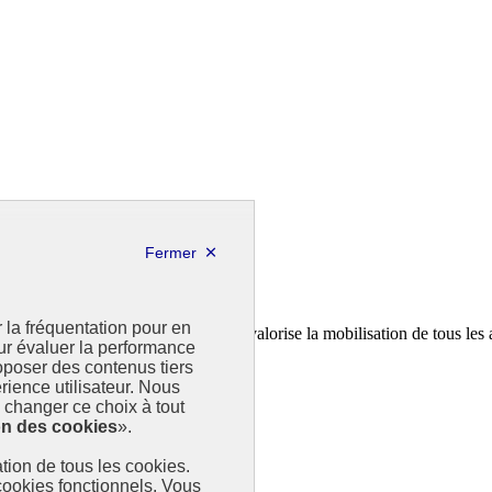
r la fréquentation pour en
a feuille de route de la France. Il valorise la mobilisation de tous les 
our évaluer la performance
poser des contenus tiers
rience utilisateur. Nous
changer ce choix à tout
on des cookies
».
sation de tous les cookies.
 cookies fonctionnels. Vous