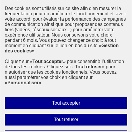
Ressources
Des cookies sont utilisés sur ce site afin d'en mesurer la
fréquentation pour en améliorer le fonctionnement et, avec
Ressources
votre accord, pour évaluer la performance des campagnes
La Méth’ODD
de communication ainsi que pour proposer des contenus
Gouvernement
tiers (vidéos, réseaux sociaux...) pour améliorer votre
expérience utilisateur. Nous conservons votre choix
Ce site propose l’information de référence concernant l’Agenda
pendant 6 mois. Vous pouvez changer ce choix à tout
2030 et la feuille de route de la France. Il valorise la mobilisation de
moment en cliquant sur le lien en bas du site «
Gestion
tous les acteurs.
des cookies
».
info.gouv.fr
- ouvre une nouvelle fenêtre
Cliquez sur «
Tout accepter
» pour consentir à l’utilisation
service-public.fr
- ouvre une nouvelle fenêtre
de tous les cookies. Cliquez sur «
Tout refuser
» pour
legifrance.gouv.fr
- ouvre une nouvelle fenêtre
n’autoriser que les cookies fonctionnels. Vous pouvez
data.gouv.fr
- ouvre une nouvelle fenêtre
aussi paramétrer vos choix en cliquant sur
«
Personnaliser
».
Plan du site
Accessibilité
Mentions légales
Qui sommes-nous ?
Autoriser
Tout accepter
Aide
tous
Contact
les
Gestion des cookies
Interdire
Tout refuser
cookies
Paramètres d’affichage
tous