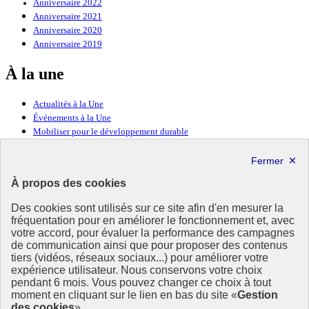
Anniversaire 2022
Anniversaire 2021
Anniversaire 2020
Anniversaire 2019
À la une
Actualités à la Une
Événements à la Une
Mobiliser pour le développement durable
Forum politique de haut niveau
Lettre d’information ODDyssée vers 2030
À propos des cookies
Ressources
Des cookies sont utilisés sur ce site afin d'en mesurer la
Ressources
fréquentation pour en améliorer le fonctionnement et, avec
votre accord, pour évaluer la performance des campagnes
La Méth’ODD
de communication ainsi que pour proposer des contenus
Gouvernement
tiers (vidéos, réseaux sociaux...) pour améliorer votre
expérience utilisateur. Nous conservons votre choix
Ce site propose l’information de référence concernant l’Agenda
pendant 6 mois. Vous pouvez changer ce choix à tout
2030 et la feuille de route de la France. Il valorise la mobilisation de
moment en cliquant sur le lien en bas du site «
Gestion
tous les acteurs.
des cookies
».