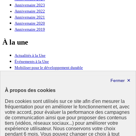
Anniversaire 2023
Anniversaire 2022
Anniversaire 2021
Anniversaire 2020
Anniversaire 2019
À la une
Actualités à la Une
Événements à la Une
Mobiliser pour le développement durable
Forum politique de haut niveau
Lettre d’information ODDyssée vers 2030
À propos des cookies
Ressources
Des cookies sont utilisés sur ce site afin d'en mesurer la
fréquentation pour en améliorer le fonctionnement et, avec
Ressources
votre accord, pour évaluer la performance des campagnes
La Méth’ODD
de communication ainsi que pour proposer des contenus
Gouvernement
tiers (vidéos, réseaux sociaux...) pour améliorer votre
expérience utilisateur. Nous conservons votre choix
Ce site propose l’information de référence concernant l’Agenda
pendant 6 mois. Vous pouvez changer ce choix à tout