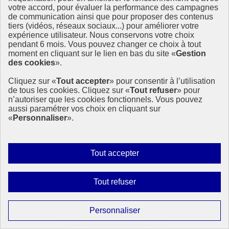
votre accord, pour évaluer la performance des campagnes
de communication ainsi que pour proposer des contenus
tiers (vidéos, réseaux sociaux...) pour améliorer votre
expérience utilisateur. Nous conservons votre choix
pendant 6 mois. Vous pouvez changer ce choix à tout
moment en cliquant sur le lien en bas du site «
Gestion
Revue nationale de la France : une conférence
des cookies
».
contributive organisée par l’institut Open Diplomacy
Cliquez sur «
Tout accepter
» pour consentir à l’utilisation
de tous les cookies. Cliquez sur «
Tout refuser
» pour
La Conférence contributive relative à la Revue nationale volontaire
n’autoriser que les cookies fonctionnels. Vous pouvez
de la France, organisée par l’Institut Open Diplomacy à Paris le 22
aussi paramétrer vos choix en cliquant sur
mai, a permis de recueillir un certain nombre de contributions qui
«
Personnaliser
».
seront intégrées sous forme de synthèse à la Revue que la France
présentera à l’ONU en juillet 2023.
25 mai 2023 - En France
Autoriser
Tout accepter
tous
les
Interdire
Tout refuser
cookies
tous
les
Paramétrer
Personnaliser
cookies
les