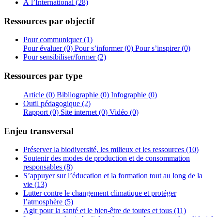
À l’International (28)
Ressources par objectif
Pour communiquer (1)
Pour évaluer (0)
Pour s’informer (0)
Pour s’inspirer (0)
Pour sensibiliser/former (2)
Ressources par type
Article (0)
Bibliographie (0)
Infographie (0)
Outil pédagogique (2)
Rapport (0)
Site internet (0)
Vidéo (0)
Enjeu transversal
Préserver la biodiversité, les milieux et les ressources (10)
Soutenir des modes de production et de consommation
responsables (8)
S’appuyer sur l’éducation et la formation tout au long de la
vie (13)
Lutter contre le changement climatique et protéger
l’atmosphère (5)
Agir pour la santé et le bien-être de toutes et tous (11)