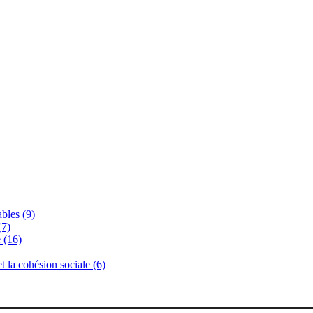
bles (9)
(7)
 (16)
 et la cohésion sociale (6)