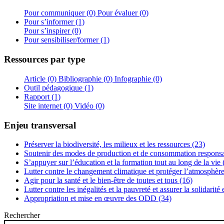
Pour communiquer (0)
Pour évaluer (0)
Pour s’informer (1)
Pour s’inspirer (0)
Pour sensibiliser/former (1)
Ressources par type
Article (0)
Bibliographie (0)
Infographie (0)
Outil pédagogique (1)
Rapport (1)
Site internet (0)
Vidéo (0)
Enjeu transversal
Préserver la biodiversité, les milieux et les ressources (23)
Soutenir des modes de production et de consommation responsa
S’appuyer sur l’éducation et la formation tout au long de la vie 
Lutter contre le changement climatique et protéger l’atmosphère
Agir pour la santé et le bien-être de toutes et tous (16)
Lutter contre les inégalités et la pauvreté et assurer la solidarité
Appropriation et mise en œuvre des ODD (34)
Rechercher