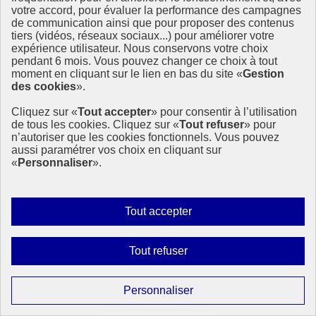
votre accord, pour évaluer la performance des campagnes
de communication ainsi que pour proposer des contenus
tiers (vidéos, réseaux sociaux...) pour améliorer votre
expérience utilisateur. Nous conservons votre choix
pendant 6 mois. Vous pouvez changer ce choix à tout
moment en cliquant sur le lien en bas du site «
Gestion
des cookies
».
Cliquez sur «
Tout accepter
» pour consentir à l’utilisation
de tous les cookies. Cliquez sur «
Tout refuser
» pour
Quand les générations s’unissent pour le
n’autoriser que les cookies fonctionnels. Vous pouvez
développement durable : l’exemple de la
aussi paramétrer vos choix en cliquant sur
Communauté de communes Vierzon-Sologne-Berry
«
Personnaliser
».
À Massay, petits et grands ont uni leurs forces pour un projet
artistique unique, mettant en lumière l’importance du lien social dans
Autoriser
Tout accepter
la transition écologique.
tous
8 avril 2025 - Article - En France
les
Interdire
Tout refuser
cookies
tous
les
Paramétrer
Personnaliser
cookies
les