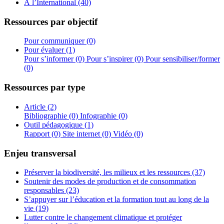
À l’International (40)
Ressources par objectif
Pour communiquer (0)
Pour évaluer (1)
Pour s’informer (0)
Pour s’inspirer (0)
Pour sensibiliser/former
(0)
Ressources par type
Article (2)
Bibliographie (0)
Infographie (0)
Outil pédagogique (1)
Rapport (0)
Site internet (0)
Vidéo (0)
Enjeu transversal
Préserver la biodiversité, les milieux et les ressources (37)
Soutenir des modes de production et de consommation
responsables (23)
S’appuyer sur l’éducation et la formation tout au long de la
vie (19)
Lutter contre le changement climatique et protéger