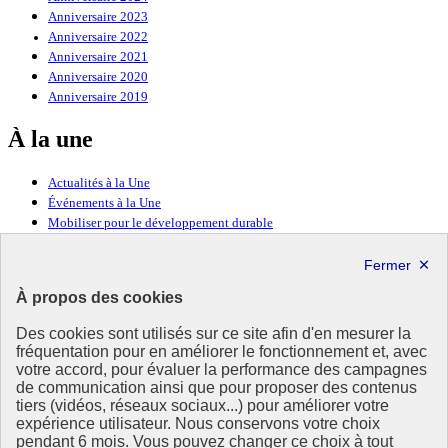
Anniversaire 2023
Anniversaire 2022
Anniversaire 2021
Anniversaire 2020
Anniversaire 2019
À la une
Actualités à la Une
Événements à la Une
Mobiliser pour le développement durable
Forum politique de haut niveau
Lettre d’information ODDyssée vers 2030
À propos des cookies
Ressources
Des cookies sont utilisés sur ce site afin d'en mesurer la
fréquentation pour en améliorer le fonctionnement et, avec
Ressources
votre accord, pour évaluer la performance des campagnes
La Méth’ODD
de communication ainsi que pour proposer des contenus
Gouvernement
tiers (vidéos, réseaux sociaux...) pour améliorer votre
expérience utilisateur. Nous conservons votre choix
Ce site propose l’information de référence concernant l’Agenda
pendant 6 mois. Vous pouvez changer ce choix à tout