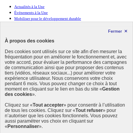
Actualités à la Une
Événements à la Une
Mobiliser pour le développement durable
Forum politique de haut niveau
Lettre d’information ODDyssée vers 2030
À propos des cookies
Ressources
Des cookies sont utilisés sur ce site afin d'en mesurer la
fréquentation pour en améliorer le fonctionnement et, avec
Ressources
votre accord, pour évaluer la performance des campagnes
La Méth’ODD
de communication ainsi que pour proposer des contenus
Gouvernement
tiers (vidéos, réseaux sociaux...) pour améliorer votre
expérience utilisateur. Nous conservons votre choix
Ce site propose l’information de référence concernant l’Agenda
pendant 6 mois. Vous pouvez changer ce choix à tout
2030 et la feuille de route de la France. Il valorise la mobilisation de
moment en cliquant sur le lien en bas du site «
Gestion
tous les acteurs.
des cookies
».
info.gouv.fr
- ouvre une nouvelle fenêtre
Cliquez sur «
Tout accepter
» pour consentir à l’utilisation
service-public.fr
- ouvre une nouvelle fenêtre
de tous les cookies. Cliquez sur «
Tout refuser
» pour
legifrance.gouv.fr
- ouvre une nouvelle fenêtre
n’autoriser que les cookies fonctionnels. Vous pouvez
data.gouv.fr
- ouvre une nouvelle fenêtre
aussi paramétrer vos choix en cliquant sur
«
Personnaliser
».
Plan du site