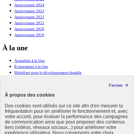
Anniversaire 2024
Anniversaire 2023
Anniversaire 2022
Anniversaire 2021
Anniversaire 2020
Anniversaire 2019
À la une
Actualités à la Une
Événements à la Une
Mobiliser pour le développement durable
Forum politique de haut niveau
Lettre d’information ODDyssée vers 2030
À propos des cookies
Ressources
Des cookies sont utilisés sur ce site afin d'en mesurer la
fréquentation pour en améliorer le fonctionnement et, avec
Ressources
votre accord, pour évaluer la performance des campagnes
La Méth’ODD
de communication ainsi que pour proposer des contenus
Gouvernement
tiers (vidéos, réseaux sociaux...) pour améliorer votre
expérience utilisateur. Nous conservons votre choix