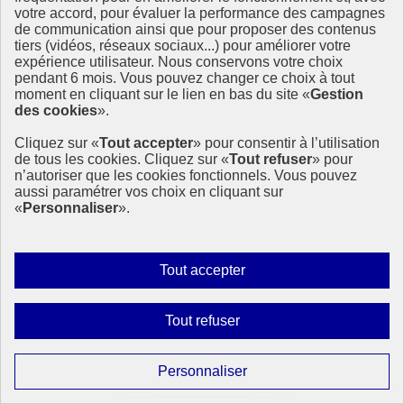
votre accord, pour évaluer la performance des campagnes
de communication ainsi que pour proposer des contenus
tiers (vidéos, réseaux sociaux...) pour améliorer votre
expérience utilisateur. Nous conservons votre choix
pendant 6 mois. Vous pouvez changer ce choix à tout
moment en cliquant sur le lien en bas du site «
Gestion
des cookies
».
Cliquez sur «
Tout accepter
» pour consentir à l’utilisation
de tous les cookies. Cliquez sur «
Tout refuser
» pour
n’autoriser que les cookies fonctionnels. Vous pouvez
aussi paramétrer vos choix en cliquant sur
«
Personnaliser
».
Autoriser
Tout accepter
tous
les
Interdire
Tout refuser
cookies
tous
les
Paramétrer
Personnaliser
cookies
les