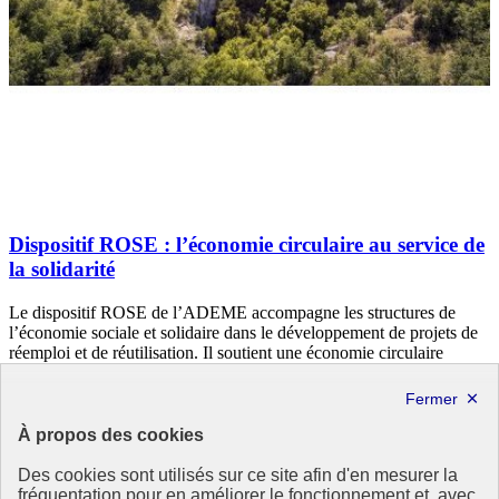
Dispositif ROSE : l’économie circulaire au service de
la solidarité
Le dispositif ROSE de l’ADEME accompagne les structures de
l’économie sociale et solidaire dans le développement de projets de
réemploi et de réutilisation. Il soutient une économie circulaire
locale, créatrice d’emplois et vectrice de cohésion sociale.
Préserver la biodiversité, les milieux et les ressources
Soutenir des modes de production et de consommation responsables
À propos des cookies
24 juin 2025 - En France
Des cookies sont utilisés sur ce site afin d'en mesurer la
fréquentation pour en améliorer le fonctionnement et, avec