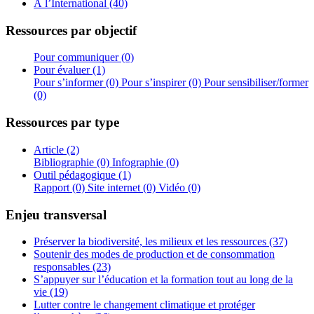
À l’International (40)
Ressources par objectif
Pour communiquer (0)
Pour évaluer (1)
Pour s’informer (0)
Pour s’inspirer (0)
Pour sensibiliser/former
(0)
Ressources par type
Article (2)
Bibliographie (0)
Infographie (0)
Outil pédagogique (1)
Rapport (0)
Site internet (0)
Vidéo (0)
Enjeu transversal
Préserver la biodiversité, les milieux et les ressources (37)
Soutenir des modes de production et de consommation
responsables (23)
S’appuyer sur l’éducation et la formation tout au long de la
vie (19)
Lutter contre le changement climatique et protéger