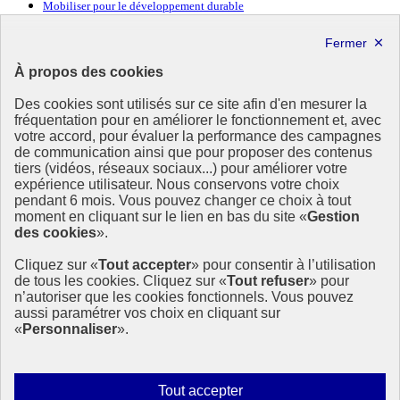
Mobiliser pour le développement durable
Forum politique de haut niveau
Lettre d’information ODDyssée vers 2030
À propos des cookies
Ressources
Des cookies sont utilisés sur ce site afin d'en mesurer la
fréquentation pour en améliorer le fonctionnement et, avec
Ressources
votre accord, pour évaluer la performance des campagnes
La Méth’ODD
de communication ainsi que pour proposer des contenus
Gouvernement
tiers (vidéos, réseaux sociaux...) pour améliorer votre
expérience utilisateur. Nous conservons votre choix
Ce site propose l’information de référence concernant l’Agenda
pendant 6 mois. Vous pouvez changer ce choix à tout
2030 et la feuille de route de la France. Il valorise la mobilisation de
moment en cliquant sur le lien en bas du site «
Gestion
tous les acteurs.
des cookies
».
info.gouv.fr
- ouvre une nouvelle fenêtre
Cliquez sur «
Tout accepter
» pour consentir à l’utilisation
service-public.fr
- ouvre une nouvelle fenêtre
de tous les cookies. Cliquez sur «
Tout refuser
» pour
legifrance.gouv.fr
- ouvre une nouvelle fenêtre
n’autoriser que les cookies fonctionnels. Vous pouvez
data.gouv.fr
- ouvre une nouvelle fenêtre
aussi paramétrer vos choix en cliquant sur
«
Personnaliser
».
Plan du site
Accessibilité
Mentions légales
Qui sommes-nous ?
Autoriser
Tout accepter