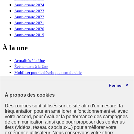
Anniversaire 2024
Anniversaire 2023
Anniversaire 2022
Anniversaire 2021
Anniversaire 2020
Anniversaire 2019
À la une
Actualités à la Une
Événements à la Une
Mobiliser pour le développement durable
Forum politique de haut niveau
Lettre d’information ODDyssée vers 2030
À propos des cookies
Ressources
Des cookies sont utilisés sur ce site afin d'en mesurer la
fréquentation pour en améliorer le fonctionnement et, avec
Ressources
votre accord, pour évaluer la performance des campagnes
La Méth’ODD
de communication ainsi que pour proposer des contenus
Gouvernement
tiers (vidéos, réseaux sociaux...) pour améliorer votre
expérience utilisateur. Nous conservons votre choix