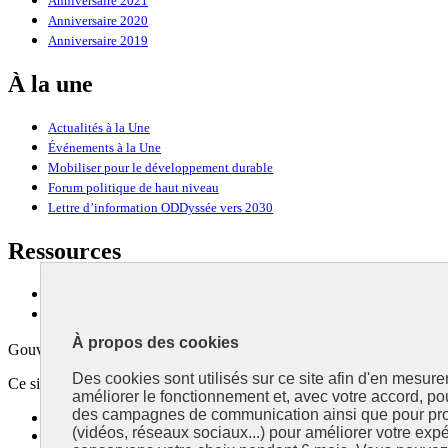
Anniversaire 2021
Anniversaire 2020
Anniversaire 2019
À la une
Actualités à la Une
Événements à la Une
Mobiliser pour le développement durable
Forum politique de haut niveau
Lettre d’information ODDyssée vers 2030
Ressources
Ressources
La Méth’ODD
À propos des cookies
Gouvernement
Des cookies sont utilisés sur ce site afin d'en mesure
Ce site propose l’information de référence concernant l’Agenda 2030 et l
améliorer le fonctionnement et, avec votre accord, p
des campagnes de communication ainsi que pour pro
info.gouv.fr
- ouvre une nouvelle fenêtre
(vidéos, réseaux sociaux...) pour améliorer votre expé
service-public.fr
- ouvre une nouvelle fenêtre