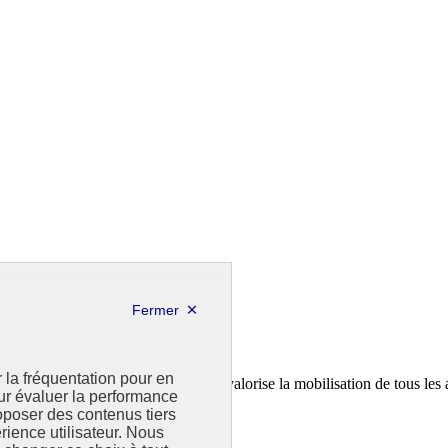
r la fréquentation pour en
a feuille de route de la France. Il valorise la mobilisation de tous les 
our évaluer la performance
poser des contenus tiers
rience utilisateur. Nous