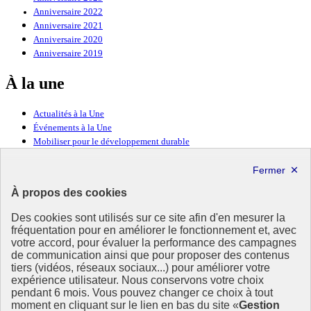
Anniversaire 2022
Anniversaire 2021
Anniversaire 2020
Anniversaire 2019
À la une
Actualités à la Une
Événements à la Une
Mobiliser pour le développement durable
Forum politique de haut niveau
Lettre d’information ODDyssée vers 2030
À propos des cookies
Ressources
Des cookies sont utilisés sur ce site afin d'en mesurer la
fréquentation pour en améliorer le fonctionnement et, avec
Ressources
votre accord, pour évaluer la performance des campagnes
La Méth’ODD
de communication ainsi que pour proposer des contenus
Gouvernement
tiers (vidéos, réseaux sociaux...) pour améliorer votre
expérience utilisateur. Nous conservons votre choix
Ce site propose l’information de référence concernant l’Agenda
pendant 6 mois. Vous pouvez changer ce choix à tout
2030 et la feuille de route de la France. Il valorise la mobilisation de
moment en cliquant sur le lien en bas du site «
Gestion