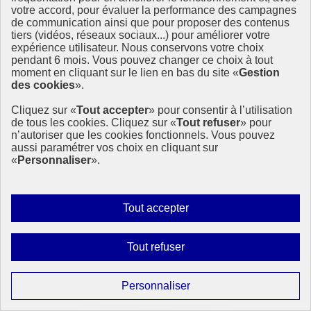
votre accord, pour évaluer la performance des campagnes
de communication ainsi que pour proposer des contenus
tiers (vidéos, réseaux sociaux...) pour améliorer votre
expérience utilisateur. Nous conservons votre choix
pendant 6 mois. Vous pouvez changer ce choix à tout
moment en cliquant sur le lien en bas du site «
Gestion
des cookies
».
Cliquez sur «
Tout accepter
» pour consentir à l’utilisation
de tous les cookies. Cliquez sur «
Tout refuser
» pour
n’autoriser que les cookies fonctionnels. Vous pouvez
aussi paramétrer vos choix en cliquant sur
«
Personnaliser
».
Autoriser
Tout accepter
tous
les
Interdire
Tout refuser
Page précédente
cookies
tous
1
Page
2
les
Paramétrer
Personnaliser
Page suivante
cookies
les