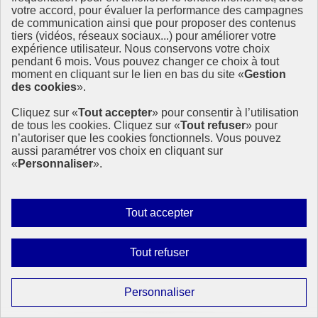
votre accord, pour évaluer la performance des campagnes
de communication ainsi que pour proposer des contenus
tiers (vidéos, réseaux sociaux...) pour améliorer votre
expérience utilisateur. Nous conservons votre choix
pendant 6 mois. Vous pouvez changer ce choix à tout
moment en cliquant sur le lien en bas du site «
Gestion
des cookies
».
Cliquez sur «
Tout accepter
» pour consentir à l’utilisation
de tous les cookies. Cliquez sur «
Tout refuser
» pour
n’autoriser que les cookies fonctionnels. Vous pouvez
aussi paramétrer vos choix en cliquant sur
«
Personnaliser
».
Autoriser
Tout accepter
tous
les
Interdire
Tout refuser
Page précédente
cookies
tous
1
Page
2
les
Paramétrer
Personnaliser
Page suivante
cookies
les