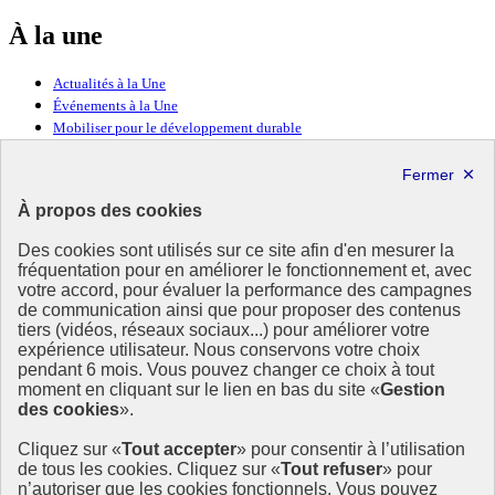
À la une
Actualités à la Une
Événements à la Une
Mobiliser pour le développement durable
Forum politique de haut niveau
Lettre d’information ODDyssée vers 2030
À propos des cookies
Ressources
Des cookies sont utilisés sur ce site afin d'en mesurer la
fréquentation pour en améliorer le fonctionnement et, avec
Ressources
votre accord, pour évaluer la performance des campagnes
La Méth’ODD
de communication ainsi que pour proposer des contenus
Gouvernement
tiers (vidéos, réseaux sociaux...) pour améliorer votre
expérience utilisateur. Nous conservons votre choix
Ce site propose l’information de référence concernant l’Agenda
pendant 6 mois. Vous pouvez changer ce choix à tout
2030 et la feuille de route de la France. Il valorise la mobilisation de
moment en cliquant sur le lien en bas du site «
Gestion
tous les acteurs.
des cookies
».
info.gouv.fr
- ouvre une nouvelle fenêtre
Cliquez sur «
Tout accepter
» pour consentir à l’utilisation
service-public.fr
- ouvre une nouvelle fenêtre
de tous les cookies. Cliquez sur «
Tout refuser
» pour
legifrance.gouv.fr
- ouvre une nouvelle fenêtre
n’autoriser que les cookies fonctionnels. Vous pouvez