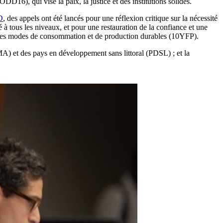
ODD16), qui vise la paix, la justice et des institutions solides.
D
, des appels ont été lancés pour une réflexion critique sur la nécessité
à tous les niveaux, et pour une restauration de la confiance et une
t les modes de consommation et de production durables (10YFP).
MA) et des pays en développement sans littoral (PDSL) ; et la