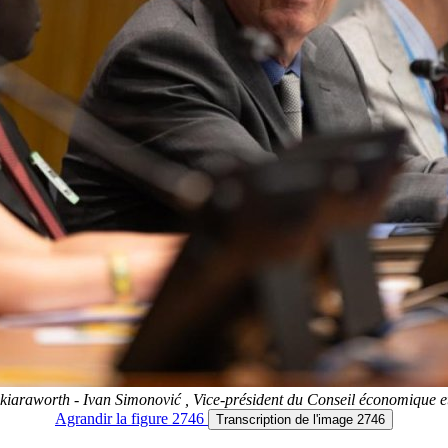
-kiaraworth - Ivan Simonović , Vice-président du Conseil économique
Agrandir
la figure 2746
Transcription
de l'image 2746