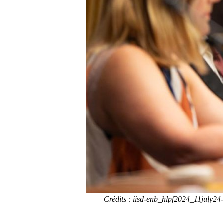
Crédits : iisd-enb_hlpf2024_11july24