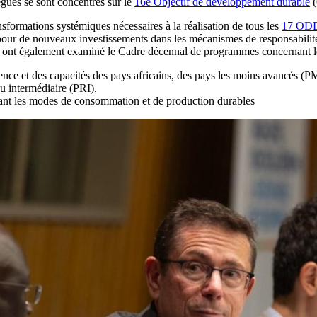
gués se sont concentrés sur le
16e Objectif de développement durable
(
sformations systémiques nécessaires à la réalisation de tous les
17 OD
pour de nouveaux investissements dans les mécanismes de responsabilité 
égués ont également examiné le Cadre décennal de programmes concernan
ience et des capacités des pays africains, des pays les moins avancés (P
u intermédiaire (PRI).
ant les modes de consommation et de production durables