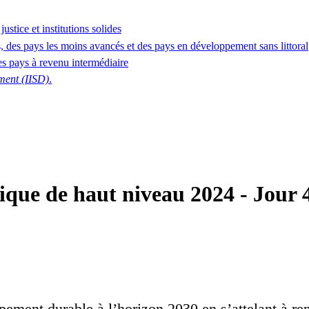
tice et institutions solides
ns, des pays les moins avancés et des pays en développement sans littoral
es pays à revenu intermédiaire
pment (IISD)
.
que de haut niveau 2024 - Jour 
nt durable à l’horizon 2030 en s’attelant à renforc