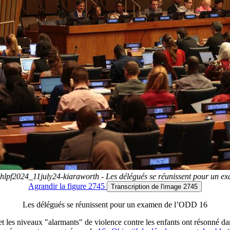
b_hlpf2024_11july24-kiaraworth - Les délégués se réunissent pour un 
Agrandir
la figure 2745
Transcription
de l'image 2745
Les délégués se réunissent pour un examen de l’ODD 16
s et les niveaux "alarmants" de violence contre les enfants ont résonné d